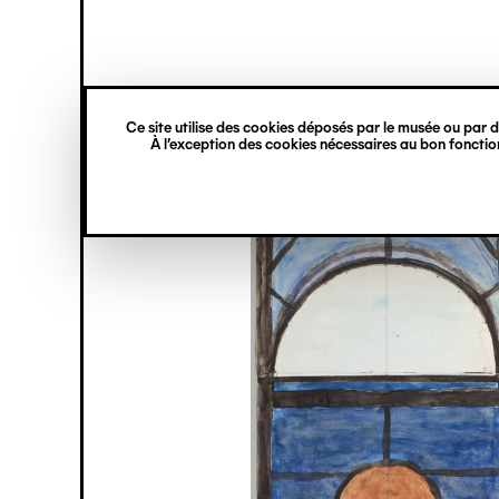
princ
Gestion des cookies
Navigation
verticale
Ce site utilise des cookies déposés par le musée ou par de
Aller
À l’exception des cookies nécessaires au bon fonction
au
contenu
principal