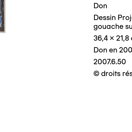
Don
Dessin Proj
gouache su
36,4 x 21,8
Don en 20
2007.6.50
© droits ré