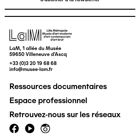
Image
LaM, 1 allée du Musée
59650 Villeneuve d'Ascq
+33 (0)3 20 19 68 68
info@musee-lam.fr
Ressources documentaires
Pied
Espace professionnel
de
Retrouvez-nous sur les réseaux
page
principal