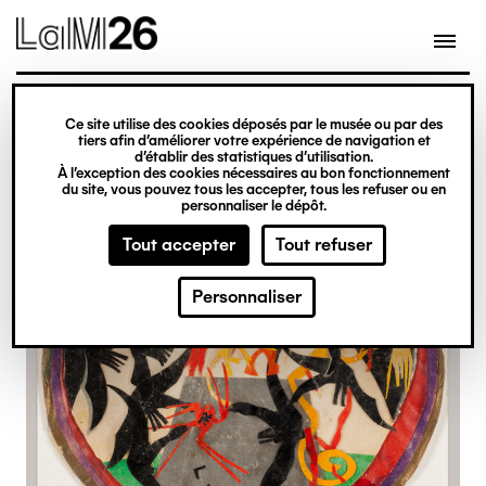
Gestion des cookies
Ce site utilise des cookies déposés par le musée ou par des
Aller
tiers afin d’améliorer votre expérience de navigation et
d’établir des statistiques d’utilisation.
au
À l’exception des cookies nécessaires au bon fonctionnement
du site, vous pouvez tous les accepter, tous les refuser ou en
contenu
personnaliser le dépôt.
principal
Tout accepter
Tout refuser
Personnaliser