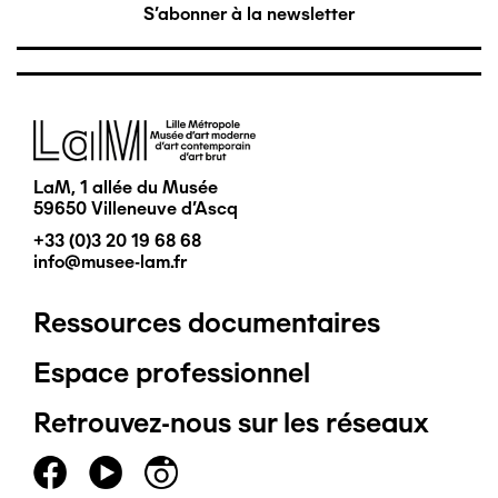
S'abonner à la newsletter
Image
LaM, 1 allée du Musée
59650 Villeneuve d'Ascq
+33 (0)3 20 19 68 68
info@musee-lam.fr
Ressources documentaires
Pied
Espace professionnel
de
Retrouvez-nous sur les réseaux
page