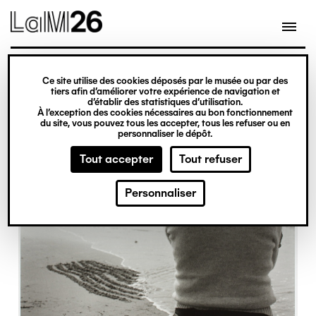
Gestion des cookies
Ce site utilise des cookies déposés par le musée ou par des
Aller
tiers afin d’améliorer votre expérience de navigation et
d’établir des statistiques d’utilisation.
au
À l’exception des cookies nécessaires au bon fonctionnement
du site, vous pouvez tous les accepter, tous les refuser ou en
contenu
personnaliser le dépôt.
principal
Tout accepter
Tout refuser
Personnaliser