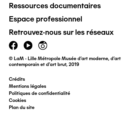
Ressources documentaires
Pied
Espace professionnel
de
Retrouvez-nous sur les réseaux
page
principal
© LaM - Lille Métropole Musée d'art moderne, d'art
contemporain et d'art brut, 2019
Crédits
Pied
Mentions légales
Politiques de confidentialité
de
Cookies
Plan du site
page
secondaire