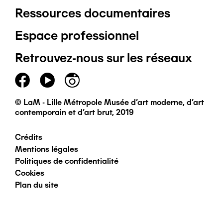
Ressources documentaires
Pied
Espace professionnel
de
Retrouvez-nous sur les réseaux
page
principal
© LaM - Lille Métropole Musée d'art moderne, d'art
contemporain et d'art brut, 2019
Crédits
Pied
Mentions légales
Politiques de confidentialité
de
Cookies
Plan du site
page
secondaire