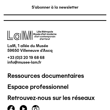
S'abonner à la newsletter
Image
LaM, 1 allée du Musée
59650 Villeneuve d'Ascq
+33 (0)3 20 19 68 68
info@musee-lam.fr
Ressources documentaires
Pied
Espace professionnel
de
Retrouvez-nous sur les réseaux
page