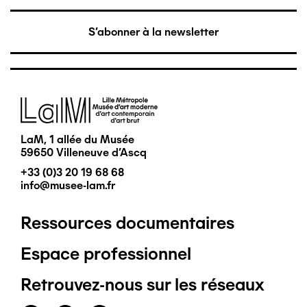
S'abonner à la newsletter
Image
LaM, 1 allée du Musée
59650 Villeneuve d'Ascq
+33 (0)3 20 19 68 68
info@musee-lam.fr
Ressources documentaires
Pied
Espace professionnel
de
Retrouvez-nous sur les réseaux
page