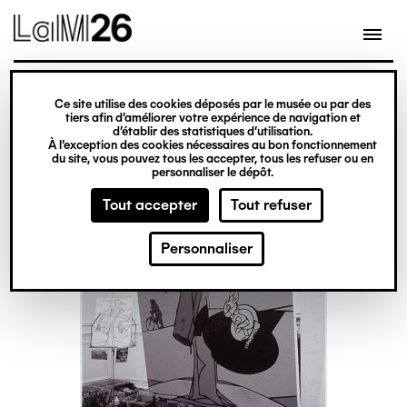
Gestion des cookies
Ce site utilise des cookies déposés par le musée ou par des
Aller
tiers afin d’améliorer votre expérience de navigation et
d’établir des statistiques d’utilisation.
au
À l’exception des cookies nécessaires au bon fonctionnement
du site, vous pouvez tous les accepter, tous les refuser ou en
contenu
personnaliser le dépôt.
principal
Tout accepter
Tout refuser
Personnaliser