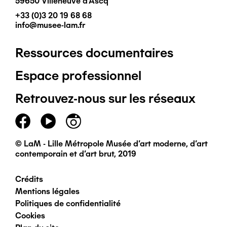
59650 Villeneuve d'Ascq
+33 (0)3 20 19 68 68
info@musee-lam.fr
Ressources documentaires
Pied
Espace professionnel
de
Retrouvez-nous sur les réseaux
page
principal
© LaM - Lille Métropole Musée d'art moderne, d'art
contemporain et d'art brut, 2019
Crédits
Pied
Mentions légales
Politiques de confidentialité
de
Cookies