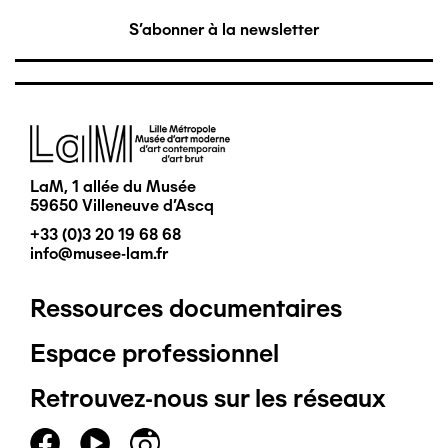
S'abonner à la newsletter
Image
LaM, 1 allée du Musée
59650 Villeneuve d'Ascq
+33 (0)3 20 19 68 68
info@musee-lam.fr
Ressources documentaires
Pied
Espace professionnel
de
Retrouvez-nous sur les réseaux
page