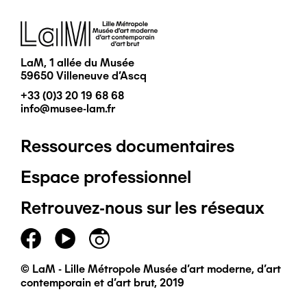
Image
LaM, 1 allée du Musée
59650 Villeneuve d'Ascq
+33 (0)3 20 19 68 68
info@musee-lam.fr
Ressources documentaires
Pied
Espace professionnel
de
Retrouvez-nous sur les réseaux
page
principal
© LaM - Lille Métropole Musée d'art moderne, d'art
contemporain et d'art brut, 2019