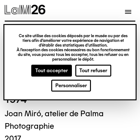
Gestion des cookies
Ce site utilise des cookies déposés par le musée ou par des
Aller
tiers afin d’améliorer votre expérience de navigation et
d’établir des statistiques d’utilisation.
au
À l’exception des cookies nécessaires au bon fonctionnement
du site, vous pouvez tous les accepter, tous les refuser ou en
contenu
© Crédit photo : Michel Bourguet
personnaliser le dépôt.
principal
Tout accepter
Tout refuser
Clovis PRÉVOST
Personnaliser
1974
Joan Miró, atelier de Palma
Photographie
2017