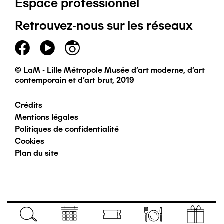
Espace professionnel
de
Retrouvez-nous sur les réseaux
page
principal
© LaM - Lille Métropole Musée d'art moderne, d'art
contemporain et d'art brut, 2019
Crédits
Pied
Mentions légales
Politiques de confidentialité
de
Cookies
Plan du site
page
secondaire
Navigation