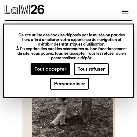
Gestion des cookies
Ce site utilise des cookies déposés par le musée ou par des
Aller
tiers afin d’améliorer votre expérience de navigation et
d’établir des statistiques d’utilisation.
au
À l’exception des cookies nécessaires au bon fonctionnement
du site, vous pouvez tous les accepter, tous les refuser ou en
contenu
personnaliser le dépôt.
principal
Tout accepter
Tout refuser
Personnaliser