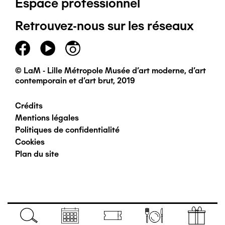
Espace professionnel
de
Retrouvez-nous sur les réseaux
page
principal
© LaM - Lille Métropole Musée d'art moderne, d'art
contemporain et d'art brut, 2019
Crédits
Pied
Mentions légales
Politiques de confidentialité
de
Cookies
Plan du site
page
secondaire
Navigation