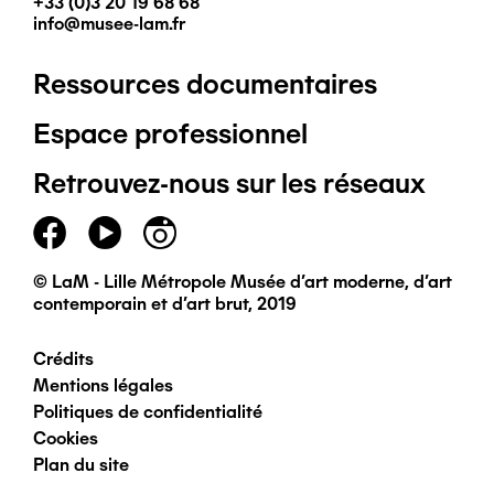
+33 (0)3 20 19 68 68
info@musee-lam.fr
Ressources documentaires
Pied
Espace professionnel
de
Retrouvez-nous sur les réseaux
page
principal
© LaM - Lille Métropole Musée d'art moderne, d'art
contemporain et d'art brut, 2019
Crédits
Pied
Mentions légales
Politiques de confidentialité
de
Cookies
Plan du site
page