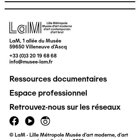
Image
LaM, 1 allée du Musée
59650 Villeneuve d'Ascq
+33 (0)3 20 19 68 68
info@musee-lam.fr
Ressources documentaires
Pied
Espace professionnel
de
Retrouvez-nous sur les réseaux
page
principal
© LaM - Lille Métropole Musée d'art moderne, d'art