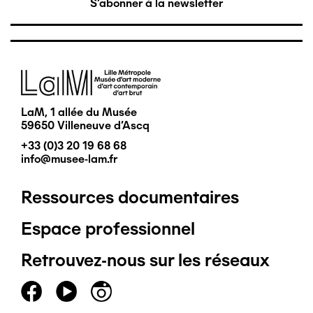
S'abonner à la newsletter
Image
LaM, 1 allée du Musée
59650 Villeneuve d'Ascq
+33 (0)3 20 19 68 68
info@musee-lam.fr
Ressources documentaires
Pied
Espace professionnel
de
Retrouvez-nous sur les réseaux
page
principal