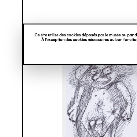
princ
Gestion des cookies
Navigation
verticale
Ce site utilise des cookies déposés par le musée ou par de
Aller
À l’exception des cookies nécessaires au bon fonction
au
contenu
principal