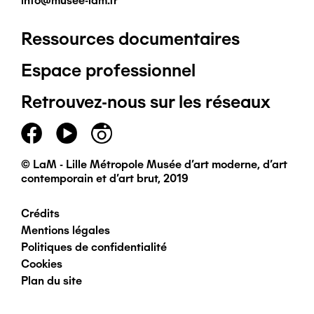
info@musee-lam.fr
Ressources documentaires
Pied
Espace professionnel
de
Retrouvez-nous sur les réseaux
page
principal
© LaM - Lille Métropole Musée d'art moderne, d'art
contemporain et d'art brut, 2019
Crédits
Pied
Mentions légales
Politiques de confidentialité
de
Cookies
Plan du site
page