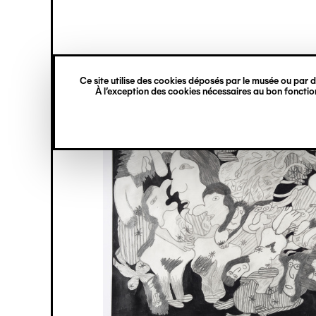
princ
Gestion des cookies
Navigation
verticale
Ce site utilise des cookies déposés par le musée ou par de
Aller
À l’exception des cookies nécessaires au bon fonction
au
contenu
principal