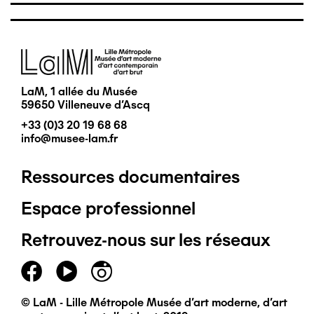
Image
LaM, 1 allée du Musée
59650 Villeneuve d'Ascq
+33 (0)3 20 19 68 68
info@musee-lam.fr
Ressources documentaires
Pied
Espace professionnel
de
Retrouvez-nous sur les réseaux
page
principal
© LaM - Lille Métropole Musée d'art moderne, d'art