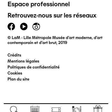
Espace professionnel
de
Retrouvez-nous sur les réseaux
page
principal
© LaM - Lille Métropole Musée d'art moderne, d'art
contemporain et d'art brut, 2019
Crédits
Pied
Mentions légales
Politiques de confidentialité
de
Cookies
Plan du site
page
secondaire
Navigation