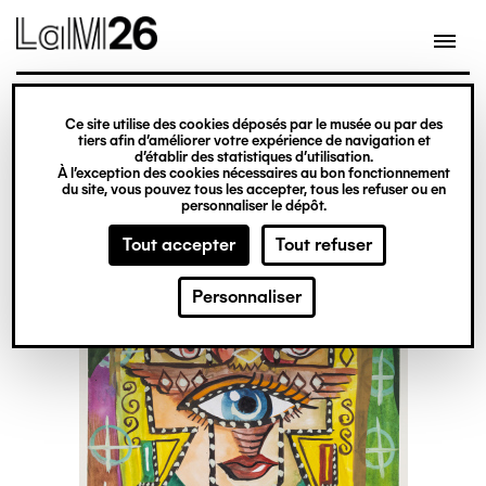
Gestion des cookies
Ce site utilise des cookies déposés par le musée ou par des
Aller
tiers afin d’améliorer votre expérience de navigation et
d’établir des statistiques d’utilisation.
au
À l’exception des cookies nécessaires au bon fonctionnement
du site, vous pouvez tous les accepter, tous les refuser ou en
contenu
personnaliser le dépôt.
principal
Tout accepter
Tout refuser
Personnaliser