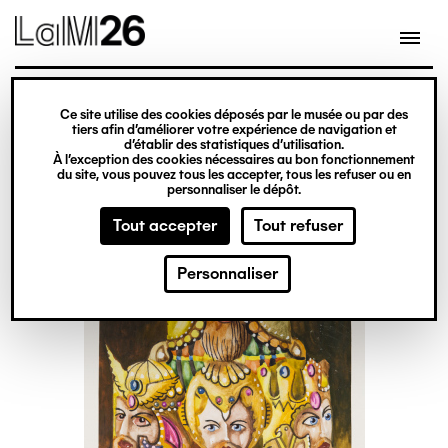
Gestion des cookies
Ce site utilise des cookies déposés par le musée ou par des
Aller
tiers afin d’améliorer votre expérience de navigation et
d’établir des statistiques d’utilisation.
au
À l’exception des cookies nécessaires au bon fonctionnement
du site, vous pouvez tous les accepter, tous les refuser ou en
contenu
personnaliser le dépôt.
principal
Tout accepter
Tout refuser
Personnaliser