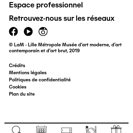
Espace professionnel
de
Retrouvez-nous sur les réseaux
page
principal
© LaM - Lille Métropole Musée d'art moderne, d'art
contemporain et d'art brut, 2019
Crédits
Pied
Mentions légales
Politiques de confidentialité
de
Cookies
Plan du site
page
secondaire
Navigation