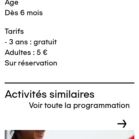
Âge
Dès 6 mois
Tarifs
- 3 ans : gratuit
Adultes : 5 €
Sur réservation
Activités similaires
Voir toute la programmation
→
Image
I