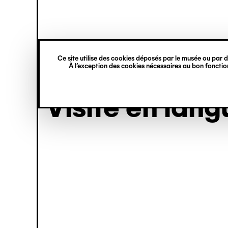
princ
Gestion des cookies
Aller
Navigation
au
contenu
verticale
principal
visite
Ce site utilise des cookies déposés par le musée ou par de
À l’exception des cookies nécessaires au bon fonction
Visite en lang