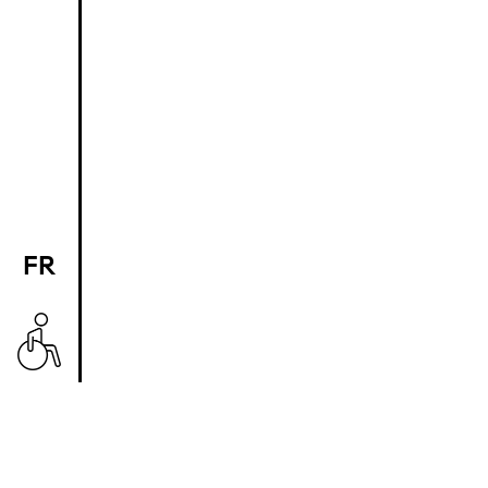
FR
EN