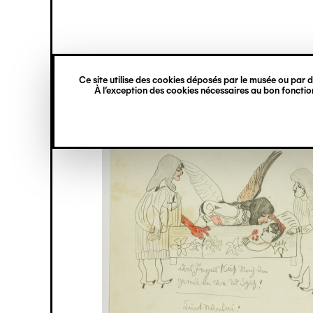
princ
Gestion des cookies
Navigation
verticale
Ce site utilise des cookies déposés par le musée ou par de
Aller
À l’exception des cookies nécessaires au bon fonction
au
contenu
principal