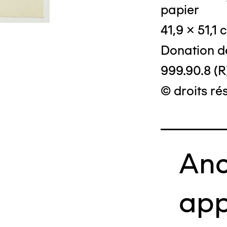
papier
41,9 x 51,1 
Donation d
999.90.8 (R
© droits ré
Anc
app