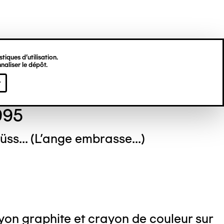
tiques d’utilisation.
naliser le dépôt.
 WANSKI
r
995
üss... (L'ange embrasse...)
on graphite et crayon de couleur sur