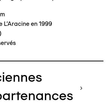
cm
e L'Aracine en 1999
)
servés
iennes
artenances