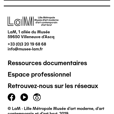
Image
LaM, 1 allée du Musée
59650 Villeneuve d'Ascq
+33 (0)3 20 19 68 68
info@musee-lam.fr
Ressources documentaires
Pied
Espace professionnel
de
Retrouvez-nous sur les réseaux
page
principal
© LaM - Lille Métropole Musée d'art moderne, d'art
contemporain et d'art brut, 2019