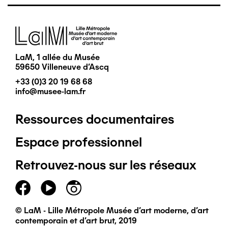
Image
LaM, 1 allée du Musée
59650 Villeneuve d'Ascq
+33 (0)3 20 19 68 68
info@musee-lam.fr
Ressources documentaires
Pied
Espace professionnel
de
Retrouvez-nous sur les réseaux
page
principal
© LaM - Lille Métropole Musée d'art moderne, d'art
contemporain et d'art brut, 2019