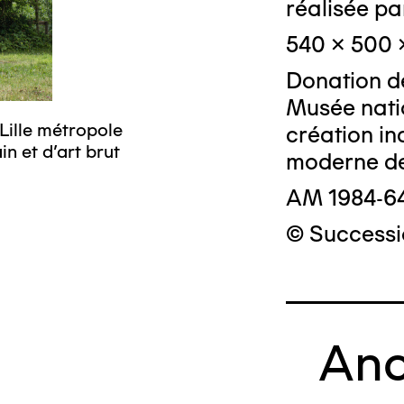
réalisée p
540 x 500 
Donation de
Musée nati
Lille métropole
© Crédit pho
création in
n et d’art brut
moderne de
AM 1984-6
© Successi
Anc