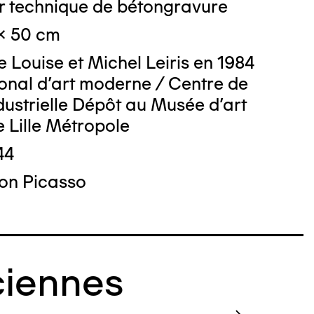
ar technique de bétongravure
x 50 cm
 Louise et Michel Leiris en 1984
onal d'art moderne / Centre de
to : LEROUGE Max
dustrielle Dépôt au Musée d'art
 Lille Métropole
44
on Picasso
iennes