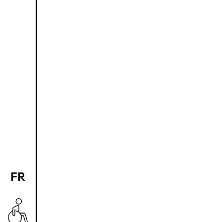
FR
EN