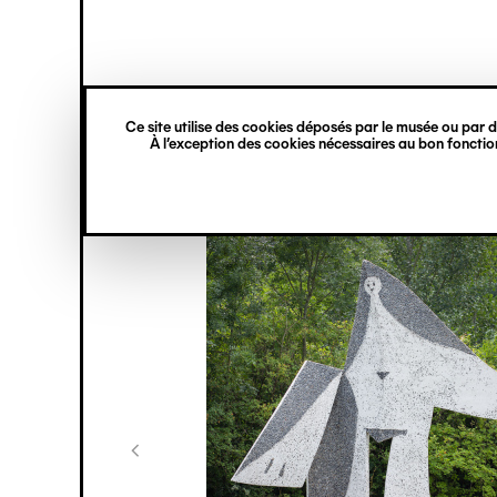
princ
Gestion des cookies
Navigation
verticale
Ce site utilise des cookies déposés par le musée ou par de
Aller
À l’exception des cookies nécessaires au bon fonction
au
contenu
principal