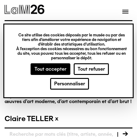
Gestion des cookies
Ce site utilise des cookies déposés par le musée ou par des
tiers afin d’améliorer votre expérience de navigation et
Aller
La collection en
d’établir des statistiques d’utilisation.
À l’exception des cookies nécessaires au bon fonctionnement
au
du site, vous pouvez tous les accepter, tous les refuser ou en
contenu
personnaliser le dépôt.
ligne
principal
Tout accepter
Tout refuser
Personnaliser
Riche de plus de 8 000 œuvres, la collection du LaM est
la première à réunir, dans un musée français, des
œuvres d’art moderne, d’art contemporain et d’art brut !
Claire TELLER