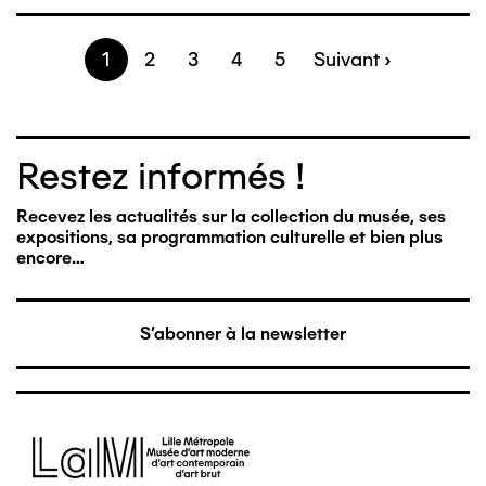
Page
1
Page
2
Page
3
Page
4
Page
5
Page
Suivant ›
Pagination
suivante
Restez informés !
Recevez les actualités sur la collection du musée, ses
expositions, sa programmation culturelle et bien plus
encore…
S'abonner à la newsletter
Image