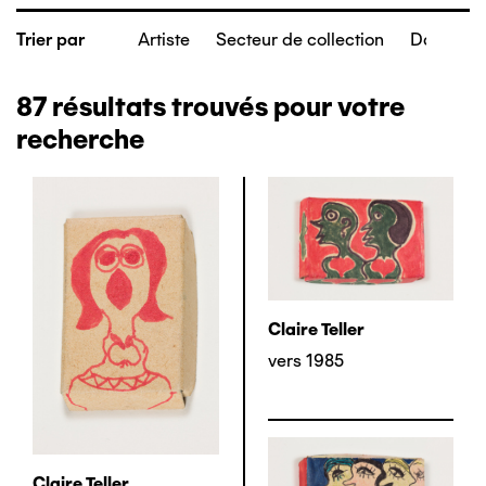
Artiste
Secteur de collection
Date de c
Trier par
87
résultats trouvés pour votre
recherche
Claire Teller
vers 1985
Claire Teller