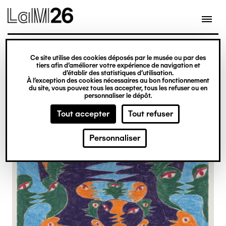
Gestion des cookies
Ce site utilise des cookies déposés par le musée ou par des
Aller
tiers afin d’améliorer votre expérience de navigation et
d’établir des statistiques d’utilisation.
au
À l’exception des cookies nécessaires au bon fonctionnement
du site, vous pouvez tous les accepter, tous les refuser ou en
contenu
personnaliser le dépôt.
principal
Tout accepter
Tout refuser
Personnaliser