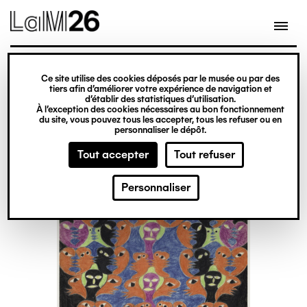
Gestion des cookies
Ce site utilise des cookies déposés par le musée ou par des
Aller
tiers afin d’améliorer votre expérience de navigation et
d’établir des statistiques d’utilisation.
au
À l’exception des cookies nécessaires au bon fonctionnement
du site, vous pouvez tous les accepter, tous les refuser ou en
contenu
personnaliser le dépôt.
principal
Tout accepter
Tout refuser
Personnaliser