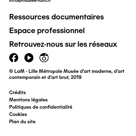
info@musee-lam.fr
Ressources documentaires
Pied
Espace professionnel
de
Retrouvez-nous sur les réseaux
page
principal
© LaM - Lille Métropole Musée d'art moderne, d'art
contemporain et d'art brut, 2019
Crédits
Pied
Mentions légales
Politiques de confidentialité
de
Cookies
Plan du site
page