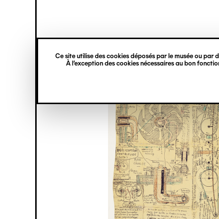
princ
Gestion des cookies
Navigation
verticale
Ce site utilise des cookies déposés par le musée ou par de
Aller
À l’exception des cookies nécessaires au bon fonction
au
contenu
principal