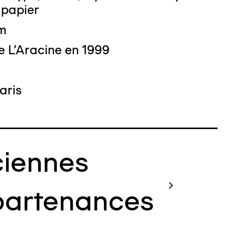
 papier
cm
e L'Aracine en 1999
aris
iennes
artenances