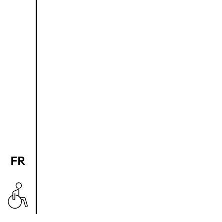
FR
EN