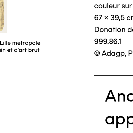
couleur sur
67 x 39,5 
Donation d
999.86.1
Lille métropole
n et d’art brut
© Adagp, P
Anc
app