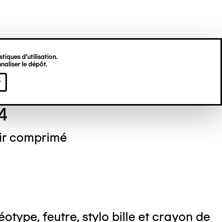
tiques d’utilisation.
naliser le dépôt.
 PERDRIZET
r
4
air comprimé
otype, feutre, stylo bille et crayon de