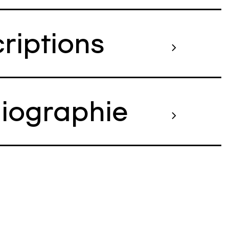
criptions
liographie