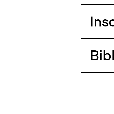
Ins
Bib