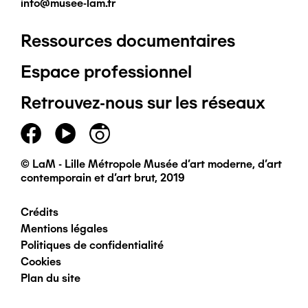
info@musee-lam.fr
Ressources documentaires
Pied
Espace professionnel
de
Retrouvez-nous sur les réseaux
page
principal
© LaM - Lille Métropole Musée d'art moderne, d'art
contemporain et d'art brut, 2019
Crédits
Pied
Mentions légales
Politiques de confidentialité
de
Cookies
Plan du site
page