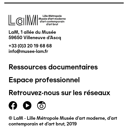
Image
LaM, 1 allée du Musée
59650 Villeneuve d'Ascq
+33 (0)3 20 19 68 68
info@musee-lam.fr
Ressources documentaires
Pied
Espace professionnel
de
Retrouvez-nous sur les réseaux
page
principal
© LaM - Lille Métropole Musée d'art moderne, d'art
contemporain et d'art brut, 2019