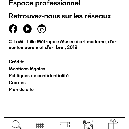
Espace professionnel
de
Retrouvez-nous sur les réseaux
page
principal
© LaM - Lille Métropole Musée d'art moderne, d'art
contemporain et d'art brut, 2019
Crédits
Pied
Mentions légales
Politiques de confidentialité
de
Cookies
Plan du site
page
secondaire
Navigation