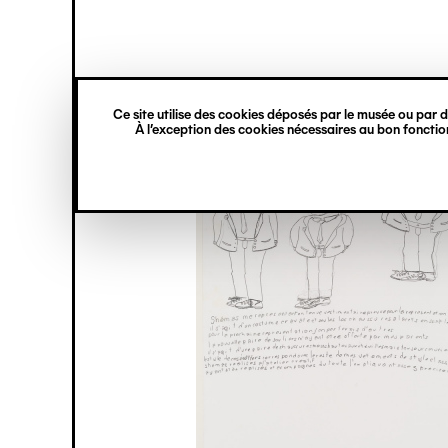
princ
Gestion des cookies
Navigation
verticale
Ce site utilise des cookies déposés par le musée ou par de
Aller
À l’exception des cookies nécessaires au bon fonction
au
contenu
principal