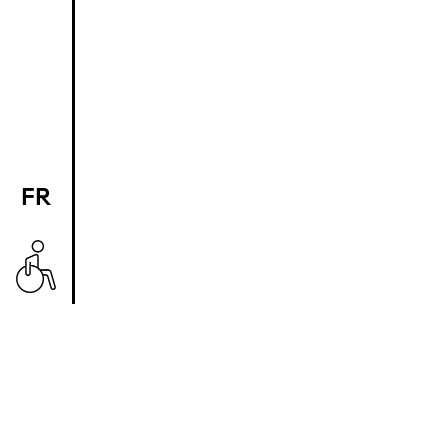
FR
EN