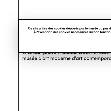
princ
Gestion des cookies
Navigation
verticale
Ce site utilise des cookies déposés par le musée ou par de
Aller
À l’exception des cookies nécessaires au bon fonction
au
contenu
principal
© Crédit photo : Nicolas Dewitte/LaM 
musée d’art moderne d’art contemporai