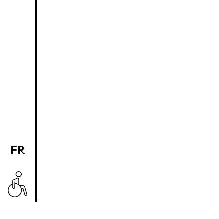
FR
EN