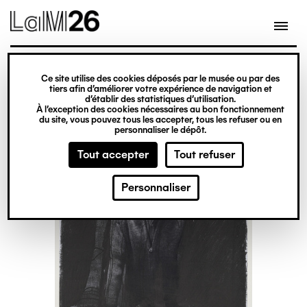
Gestion des cookies
Ce site utilise des cookies déposés par le musée ou par des
Aller
tiers afin d’améliorer votre expérience de navigation et
d’établir des statistiques d’utilisation.
au
À l’exception des cookies nécessaires au bon fonctionnement
du site, vous pouvez tous les accepter, tous les refuser ou en
contenu
personnaliser le dépôt.
principal
Tout accepter
Tout refuser
Personnaliser