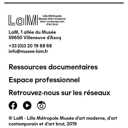
Image
LaM, 1 allée du Musée
59650 Villeneuve d'Ascq
+33 (0)3 20 19 68 68
info@musee-lam.fr
Ressources documentaires
Pied
Espace professionnel
de
Retrouvez-nous sur les réseaux
page
principal
© LaM - Lille Métropole Musée d'art moderne, d'art
contemporain et d'art brut, 2019