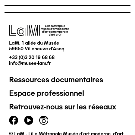
Image
LaM, 1 allée du Musée
59650 Villeneuve d'Ascq
+33 (0)3 20 19 68 68
info@musee-lam.fr
Ressources documentaires
Pied
Espace professionnel
de
Retrouvez-nous sur les réseaux
page
principal
© LaM - Lille Métropole Musée d'art moderne, d'art