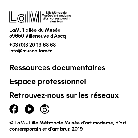
Image
LaM, 1 allée du Musée
59650 Villeneuve d'Ascq
+33 (0)3 20 19 68 68
info@musee-lam.fr
Ressources documentaires
Pied
Espace professionnel
de
Retrouvez-nous sur les réseaux
page
principal
© LaM - Lille Métropole Musée d'art moderne, d'art
contemporain et d'art brut, 2019