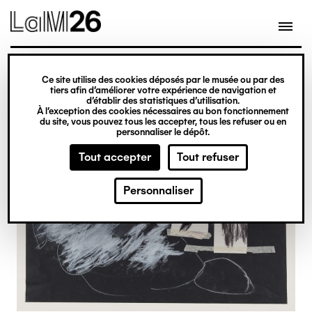
Gestion des cookies
Ce site utilise des cookies déposés par le musée ou par des
Aller
tiers afin d’améliorer votre expérience de navigation et
d’établir des statistiques d’utilisation.
au
À l’exception des cookies nécessaires au bon fonctionnement
du site, vous pouvez tous les accepter, tous les refuser ou en
contenu
personnaliser le dépôt.
principal
Tout accepter
Tout refuser
Personnaliser