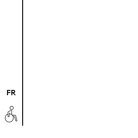
FR
EN