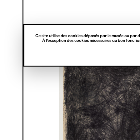
princ
Gestion des cookies
Navigation
verticale
Ce site utilise des cookies déposés par le musée ou par de
Aller
À l’exception des cookies nécessaires au bon fonction
au
contenu
principal