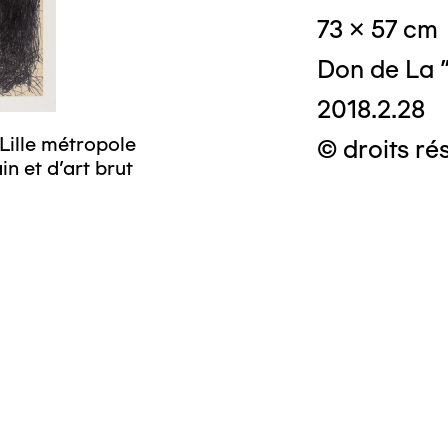
73 x 57 cm
Don de La "
2018.2.28
Lille métropole
© droits ré
n et d’art brut