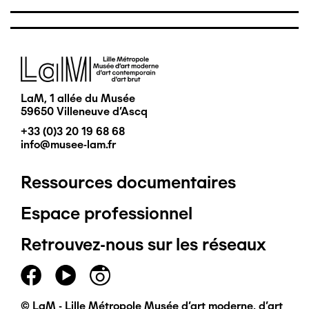
Image
LaM, 1 allée du Musée
59650 Villeneuve d'Ascq
+33 (0)3 20 19 68 68
info@musee-lam.fr
Ressources documentaires
Pied
Espace professionnel
de
Retrouvez-nous sur les réseaux
page
principal
© LaM - Lille Métropole Musée d'art moderne, d'art