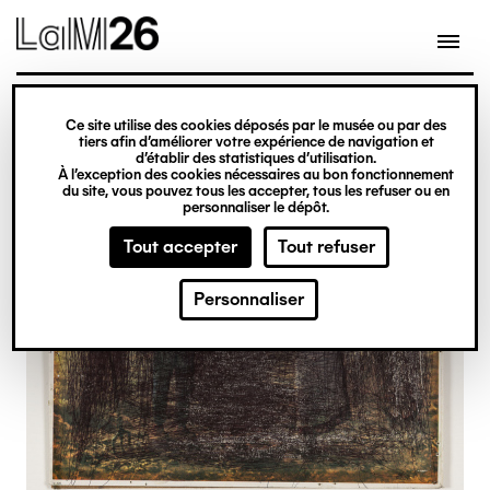
Gestion des cookies
Ce site utilise des cookies déposés par le musée ou par des
Aller
tiers afin d’améliorer votre expérience de navigation et
d’établir des statistiques d’utilisation.
au
À l’exception des cookies nécessaires au bon fonctionnement
du site, vous pouvez tous les accepter, tous les refuser ou en
contenu
personnaliser le dépôt.
principal
Tout accepter
Tout refuser
Personnaliser