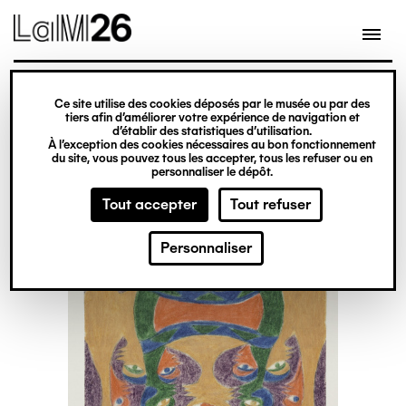
Gestion des cookies
Ce site utilise des cookies déposés par le musée ou par des
Aller
tiers afin d’améliorer votre expérience de navigation et
d’établir des statistiques d’utilisation.
au
À l’exception des cookies nécessaires au bon fonctionnement
du site, vous pouvez tous les accepter, tous les refuser ou en
contenu
personnaliser le dépôt.
principal
Tout accepter
Tout refuser
Personnaliser