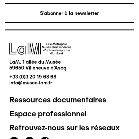
S'abonner à la newsletter
Image
LaM, 1 allée du Musée
59650 Villeneuve d'Ascq
+33 (0)3 20 19 68 68
info@musee-lam.fr
Ressources documentaires
Pied
Espace professionnel
de
Retrouvez-nous sur les réseaux
page