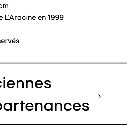
 cm
e L'Aracine en 1999
servés
iennes
artenances