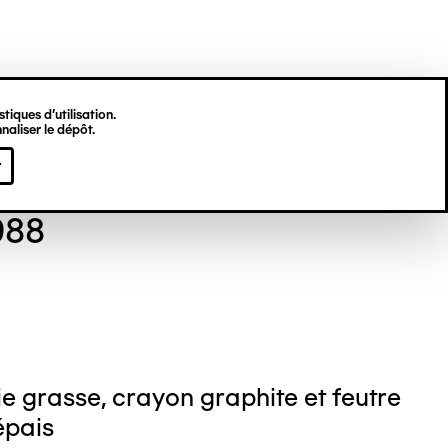
tiques d’utilisation.
naliser le dépôt.
re TELLER
r
988
e grasse, crayon graphite et feutre
épais