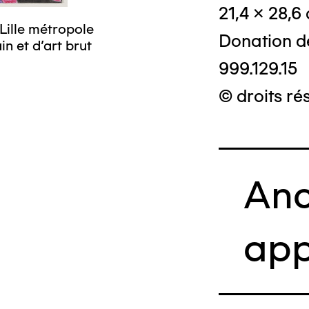
21,4 x 28,6
Lille métropole
Donation d
n et d’art brut
999.129.15
© droits ré
Anc
app