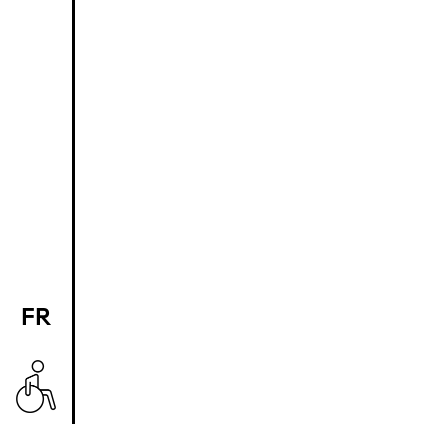
FR
EN