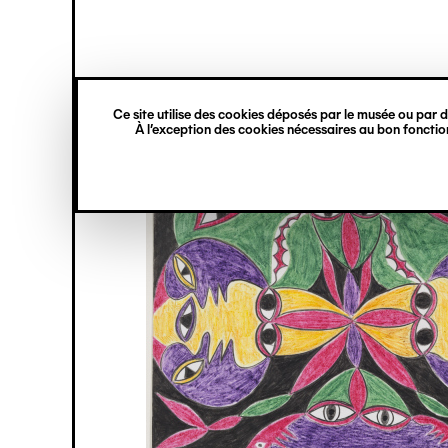
princ
Gestion des cookies
Navigation
verticale
Ce site utilise des cookies déposés par le musée ou par de
Aller
À l’exception des cookies nécessaires au bon fonction
au
contenu
principal