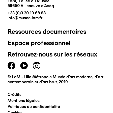
LaM, 1 allée du Musée
59650 Villeneuve d'Ascq
+33 (0)3 20 19 68 68
info@musee-lam.fr
Ressources documentaires
Pied
Espace professionnel
de
Retrouvez-nous sur les réseaux
page
principal
© LaM - Lille Métropole Musée d'art moderne, d'art
contemporain et d'art brut, 2019
Crédits
Pied
Mentions légales
Politiques de confidentialité
de
Cookies