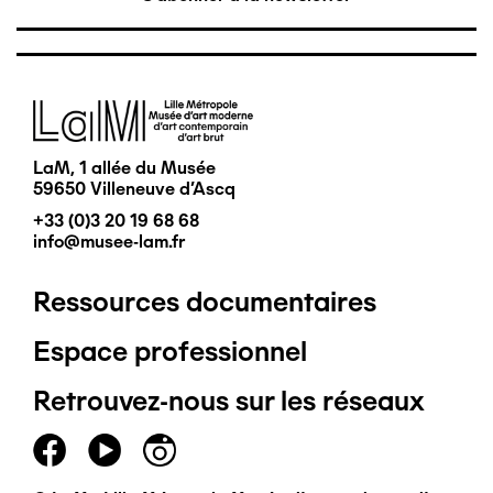
Image
LaM, 1 allée du Musée
59650 Villeneuve d'Ascq
+33 (0)3 20 19 68 68
info@musee-lam.fr
Ressources documentaires
Pied
Espace professionnel
de
Retrouvez-nous sur les réseaux
page
principal