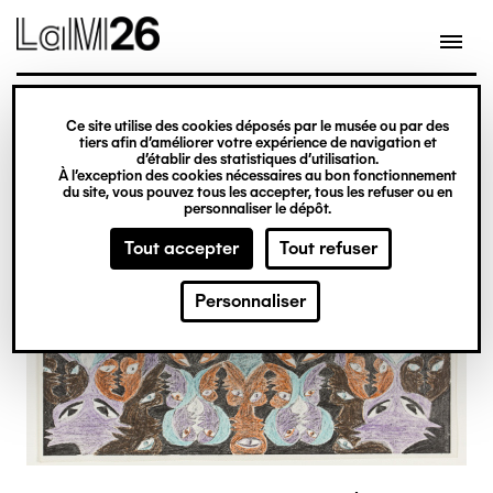
Gestion des cookies
Ce site utilise des cookies déposés par le musée ou par des
Aller
tiers afin d’améliorer votre expérience de navigation et
d’établir des statistiques d’utilisation.
au
À l’exception des cookies nécessaires au bon fonctionnement
du site, vous pouvez tous les accepter, tous les refuser ou en
contenu
personnaliser le dépôt.
principal
Tout accepter
Tout refuser
Personnaliser