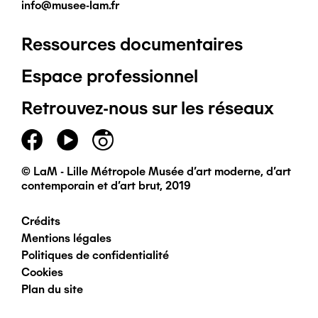
info@musee-lam.fr
Ressources documentaires
Pied
Espace professionnel
de
Retrouvez-nous sur les réseaux
page
principal
© LaM - Lille Métropole Musée d'art moderne, d'art
contemporain et d'art brut, 2019
Crédits
Pied
Mentions légales
Politiques de confidentialité
de
Cookies
Plan du site
page