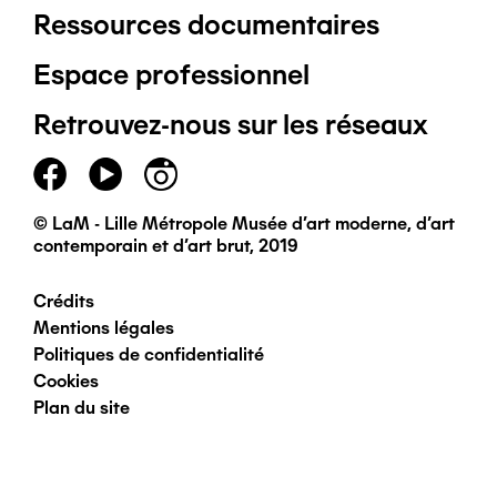
Ressources documentaires
Pied
Espace professionnel
de
Retrouvez-nous sur les réseaux
page
principal
© LaM - Lille Métropole Musée d'art moderne, d'art
contemporain et d'art brut, 2019
Crédits
Pied
Mentions légales
Politiques de confidentialité
de
Cookies
Plan du site
page
secondaire