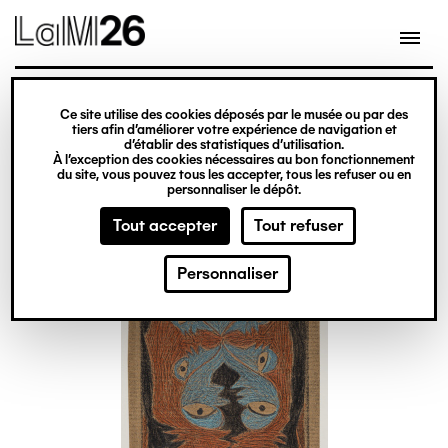
Gestion des cookies
Ce site utilise des cookies déposés par le musée ou par des
Aller
tiers afin d’améliorer votre expérience de navigation et
d’établir des statistiques d’utilisation.
au
À l’exception des cookies nécessaires au bon fonctionnement
du site, vous pouvez tous les accepter, tous les refuser ou en
contenu
personnaliser le dépôt.
principal
Tout accepter
Tout refuser
Personnaliser