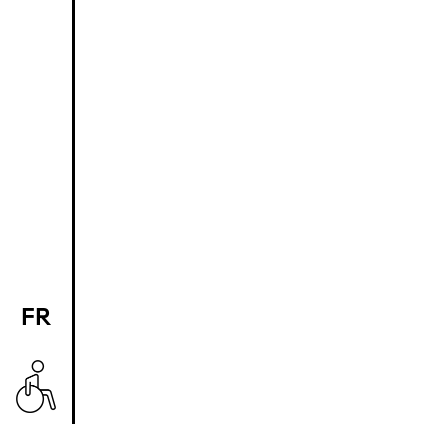
FR
EN