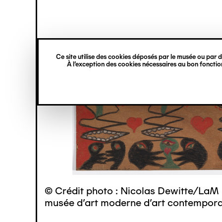
princ
Gestion des cookies
Navigation
verticale
Ce site utilise des cookies déposés par le musée ou par de
Aller
À l’exception des cookies nécessaires au bon fonction
au
contenu
principal
© Crédit photo : Nicolas Dewitte/LaM 
musée d’art moderne d’art contemporai