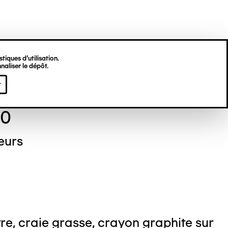
tiques d’utilisation.
naliser le dépôt.
re TELLER
r
80
eurs
re, craie grasse, crayon graphite sur